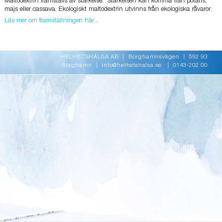
Maltodextrin framställs av stärkelse. Stärkelsen kan komma från potatis,
majs eller cassava. Ekologiskt maltodextrin utvinns från ekologiska råvaror.
Läs mer om framställningen här...
HELHETSHÄLSA AB | Borghamnsvägen | 592 93
Borghamn |
info@helhetshalsa.se
| 0143-202 00