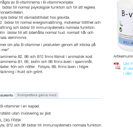
några av B-vitaminerna i B-vitaminkomplex:
 bidrar till normal psykologisk funktion och till att reglera
onaktiviteten.
lsyra bidrar till vävnadstillväxt hos gravida.
2 bidrar till normal energiomsättning, motverkar trötthet och
ttning och bidrar till immunsystemets normala funktion.
otin bidrar till att bibehålla normal hud, normalt hår och
mala slemhinnor.
mer om alla B-vitaminer i produkten genom att kllicka på
s mer"
Artikelnum
taminerna B2, B6 och B12 finns främst i animalisk kost.
taminerna B1, B5, biotin och B6 finns även i spannmål,
Läs 
växter, frön och nötter. Folsyra, B9, finns även i högre
B-vit
räckning i frukt och grönt.
i vårt
Komplettera gärna med
duktinfo
 B-vitaminer i en kapsel.
ställd utan involvering av jäst.
L DIG FRISK
yra, B12 och B6 bidrar till immunsystemets normala funktion.