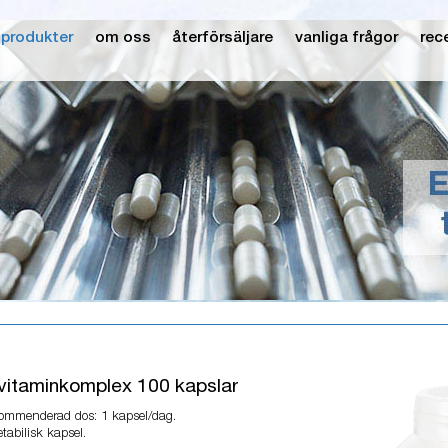
produkter
om oss
återförsäljare
vanliga frågor
rec
vitaminkomplex 100 kapslar
ommenderad dos: 1 kapsel/dag.
tabilisk kapsel.