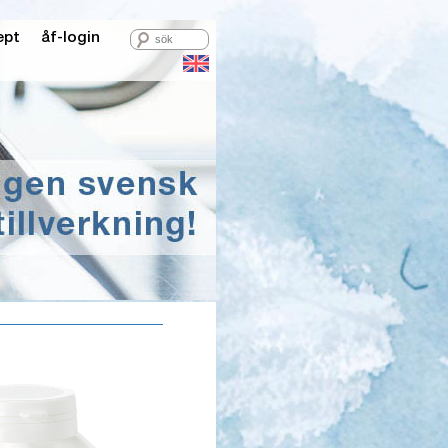
ept
åf-login