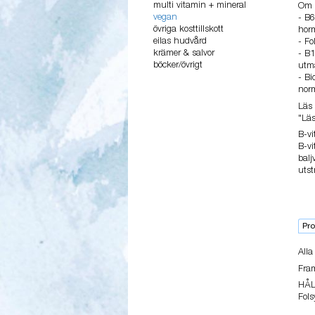
multi vitamin + mineral
Om 
vegan
-
B6
övriga kosttillskott
horm
eilas hudvård
- Fo
krämer & salvor
- B1
böcker/övrigt
utma
- Bi
nor
Läs 
"Lä
B-vi
B-vi
balj
utst
Pro
Alla
Fram
HÅL
Fols