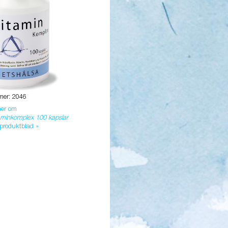
mer: 2046
mer om
aminkomplex 100 kapslar
 produktblad »